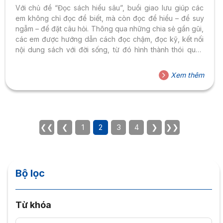
VIỆT ÚC
Với chủ đề “Đọc sách hiểu sâu”, buổi giao lưu giúp các
em không chỉ đọc để biết, mà còn đọc để hiểu – để suy
ngẫm – để đặt câu hỏi. Thông qua những chia sẻ gần gũi,
các em được hướng dẫn cách đọc chậm, đọc kỹ, kết nối
nội dung sách với đời sống, từ đó hình thành thói quen
đọc sách bền vững ngay từ lứa tuổi tiểu học.
Xem thêm
❮❮
❮
1
2
3
4
❯
❯❯
Bộ lọc
Từ khóa