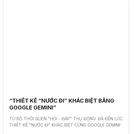
“THIẾT KẾ “NƯỚC ĐI” KHÁC BIỆT BẰNG
GOOGLE GEMINI”
TỪ BỎ THÓI QUEN "HỎI - ĐÁP" THỤ ĐỘNG: ĐÃ ĐẾN LÚC
THIẾT KẾ "NƯỚC ĐI" KHÁC BIỆT CÙNG GOOGLE GEMINI!