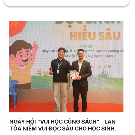
NGÀY HỘI “VUI HỌC CÙNG SÁCH” – LAN
TỎA NIỀM VUI ĐỌC SÂU CHO HỌC SINH