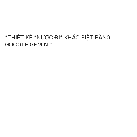
“THIẾT KẾ “NƯỚC ĐI” KHÁC BIỆT BẰNG
GOOGLE GEMINI”