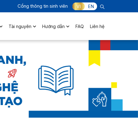
Cổng thông tin sinh viên
VI
EN
Tài nguyên
Hướng dẫn
FAQ
Liên hệ