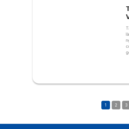
V
C
T
l
n
c
g
b
h
1
2
3