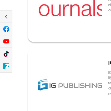
n
c
c
I
I
l
t
c
n
đ