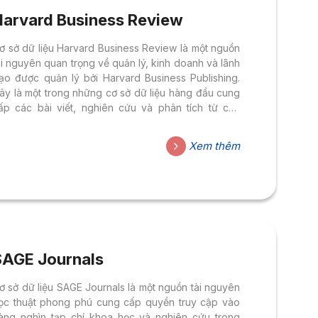
Harvard Business Review
ơ sở dữ liệu Harvard Business Review là một nguồn
ài nguyên quan trọng về quản lý, kinh doanh và lãnh
ạo được quản lý bởi Harvard Business Publishing.
ây là một trong những cơ sở dữ liệu hàng đầu cung
ấp các bài viết, nghiên cứu và phân tích từ các
huyên gia hàng đầu trong lĩnh vực kinh doanh và
uản lý
Xem thêm
SAGE Journals
ơ sở dữ liệu SAGE Journals là một nguồn tài nguyên
ọc thuật phong phú cung cấp quyền truy cập vào
àng nghìn tạp chí khoa học và nghiên cứu trong