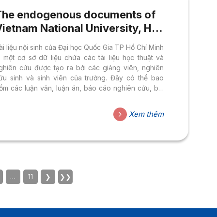
The endogenous documents of
ietnam National University, Ho
hi Minh City
ài liệu nội sinh của Đại học Quốc Gia TP Hồ Chí Minh
à một cơ sở dữ liệu chứa các tài liệu học thuật và
ghiên cứu được tạo ra bởi các giảng viên, nghiên
ứu sinh và sinh viên của trường. Đây có thể bao
ồm các luận văn, luận án, báo cáo nghiên cứu, bài
áo khoa học, tài liệu hội thảo, và nhiều loại tài liệu
ọc thuật khác.
Xem thêm
…
11
❯
❯❯