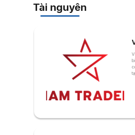
Tài nguyên
V
b
c
t