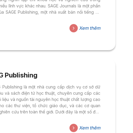
hiều lĩnh vực khác nhau. SAGE Journals là một phần
ủa SAGE Publishing, một nhà xuất bản nổi tiếng về
ác tài liệu nghiên cứu khoa học và giáo dục.
Xem thêm
G Publishing
G Publishing là một nhà cung cấp dịch vụ cơ sở dữ
iệu và sách điện tử học thuật, chuyên cung cấp các
ài liệu và nguồn tài nguyên học thuật chất lượng cao
ho các thư viện, tổ chức giáo dục, và các cơ quan
ghiên cứu trên toàn thế giới. Dưới đây là một số đặc
iểm chính của IG Publishing
Xem thêm