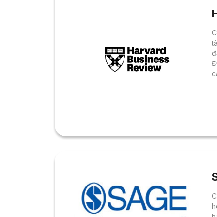
C
t
đ
Đ
c
c
q
C
h
h