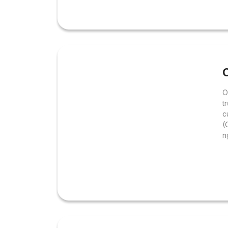
O
t
c
(
n
s
h