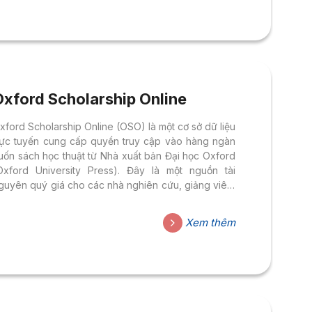
Oxford Scholarship Online
xford Scholarship Online (OSO) là một cơ sở dữ liệu
rực tuyến cung cấp quyền truy cập vào hàng ngàn
uốn sách học thuật từ Nhà xuất bản Đại học Oxford
Oxford University Press). Đây là một nguồn tài
guyên quý giá cho các nhà nghiên cứu, giảng viên,
inh viên và những người quan tâm đến các lĩnh vực
ọc thuật đa dạng.
Xem thêm