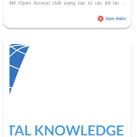
Mở (Open Access) chất lượng cao từ các đối tác là
những nhà xuất bản hàng đầu thế giới. Bên cạnh đó,
iGroup Việt Nam cũng luôn sẵn sàng đáp ứng yêu cầu
Xem thêm
của các đọc giả về nguồn tài liệu ngoại văn cũng như các
dịch vụ liên quan tới nghiên cứu và xuất...