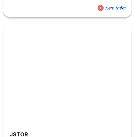
học đa ngành. Các tạp chí trên AndoLab có đầy các
Xem thêm
thông tin như: Tên tạp chí, Link truy cập:
https://lepipheromone.sakura.ne.jp/OAJ/OAJ_00.htmlHướng
dẫn tìm kiếm:Cách 1: Tìm kiếm nhanh, nhập...
JSTOR