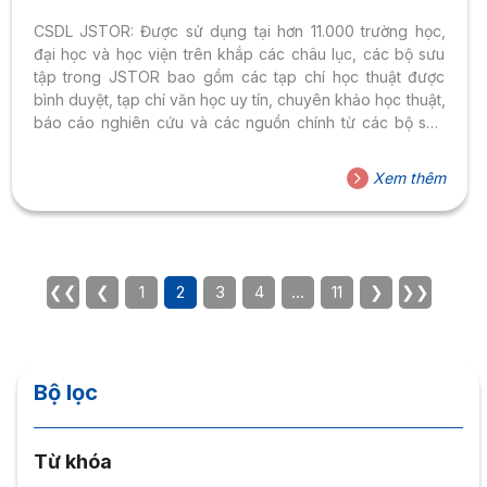
CSDL JSTOR: Được sử dụng tại hơn 11.000 trường học,
đại học và học viện trên khắp các châu lục, các bộ sưu
tập trong JSTOR bao gồm các tạp chí học thuật được
bình duyệt, tạp chí văn học uy tín, chuyên khảo học thuật,
báo cáo nghiên cứu và các nguồn chính từ các bộ sưu
tập và lưu trữ đặc biệt của thư viện. JSTOR cung cấp
quyền truy cập vào hơn 12 triệu bài báo, sách và các
Xem thêm
nguồn chính trên hơn 2000 tạp chí học thuật trong 75 lĩnh
vực. luôn có sẵn để xem...
❮❮
❮
1
2
3
4
…
11
❯
❯❯
Bộ lọc
Từ khóa