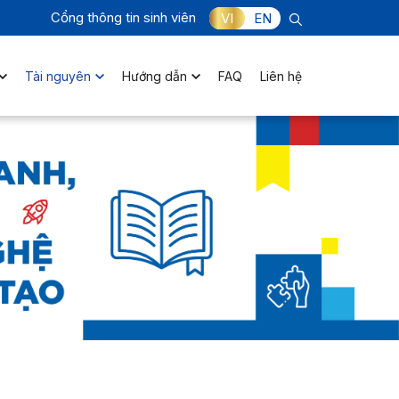
Cổng thông tin sinh viên
VI
EN
Tài nguyên
Hướng dẫn
FAQ
Liên hệ