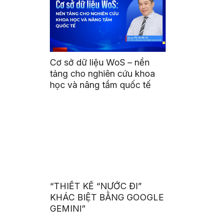
Cơ sở dữ liệu WoS – nền
tảng cho nghiên cứu khoa
học và nâng tầm quốc tế
“THIẾT KẾ “NƯỚC ĐI”
KHÁC BIỆT BẰNG GOOGLE
GEMINI”