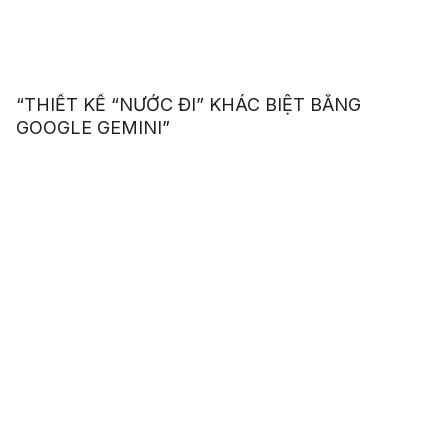
“THIẾT KẾ “NƯỚC ĐI” KHÁC BIỆT BẰNG
GOOGLE GEMINI”