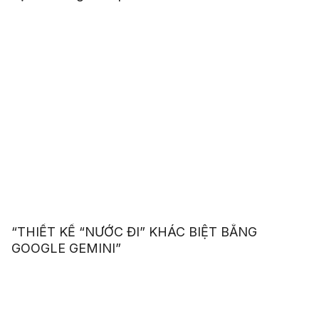
“THIẾT KẾ “NƯỚC ĐI” KHÁC BIỆT BẰNG
GOOGLE GEMINI”