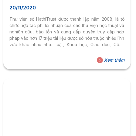
20/11/2020
Thư viện số HathiTrust được thành lập năm 2008, là tổ
chức hợp tác phi lợi nhuận của các thư viện học thuật và
nghiên cứu, bảo tồn và cung cấp quyền truy cập hợp
pháp vào hơn 17 triệu tài liệu được số hóa thuộc nhiều lĩnh
vực khác nhau như: Luật, Khoa học, Giáo dục, Công
nghệ, Lịch sử, Địa lý, Nông nghiệp,… Người dùng có thể
dễ dàng đọc trực tuyến trên các thiết bị di động hoặc tải
Xem thêm
về.