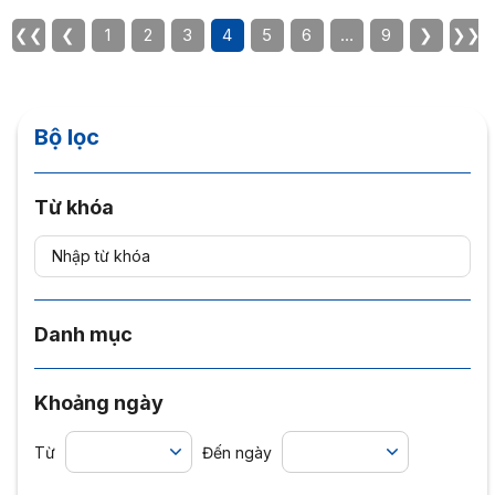
❮❮
❮
1
2
3
4
5
6
…
9
❯
❯❯
Bộ lọc
Từ khóa
Danh mục
Khoảng ngày
Từ
Đến ngày