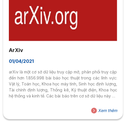
ArXiv
01/04/2021
arXiv là một cơ sở dữ liệu truy cập mở, phân phối truy cập
đến hơn 1.856.998 bài báo học thuật trong các lĩnh vực:
Vật lý, Toán học, Khoa học máy tính, Sinh học định lượng,
Tài chính định lượng, Thống kê, Kỹ thuật điện, Khoa học
hệ thống và kinh tế. Các bài báo trên cơ sở dữ liệu này có
thể đọc trực tuyến hoặc tải về miễn phí ở định dạng .pdf/
các định dạng khác. – Link truy cập vào
Xem thêm
arXiv: https://arxiv.org/ – Hướng dẫn tìm kiếm trên arXiv: +
Tìm kiếm nhanh: Nhập tên bài...