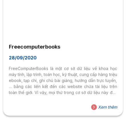
Freecomputerbooks
28/09/2020
FreeComputerBooks là một cơ sở dữ liệu về khoa học
máy tính, lập trình, toán học, kỹ thuật, cung cấp hàng triệu
ebook, tạp chí, ghi chú bài giảng, hướng dẫn trực tuyến,
… bằng các liên kết đến các website chứa tài liệu trên
toàn thế giới. Vì vậy, mọi thứ trong cơ sở dữ liệu này đều
miễn phí 100%. – Link truy cập CSDL: Tại đây – Hướng sử
dụng: + Bước 1: Click chuột vào từng chủ đề để tìm kiếm
Xem thêm
tài liệu + Bước 2: Click chọn link để đọc trực tuyến hoặc
download tài liệu...