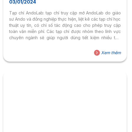
03/01/2024
Tạp chí AndoLab: tạp chí truy cập mở AndoLab do giáo
sư Ando và đồng nghiệp thực hiện, liệt kê các tạp chí học
thuật uy tín, có chỉ số tác động cao cho phép truy cập
toàn văn miễn phí. Các tạp chí được nhóm theo lĩnh vực
chuyên ngành sẽ giúp người dùng tiết kiệm nhiều thời
gian cho việc tham khảo. Bao gồm các lĩnh vực về Khoa
học đa ngành. Các tạp chí trên AndoLab có đầy các
Xem thêm
thông tin như: Tên tạp chí, Link truy cập:
https://lepipheromone.sakura.ne.jp/OAJ/OAJ_00.htmlHướng
dẫn tìm kiếm:Cách 1: Tìm kiếm nhanh, nhập...