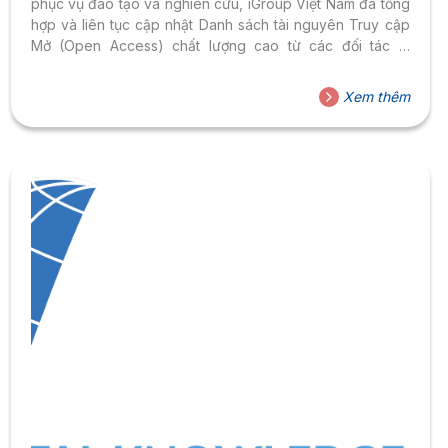
phục vụ đào tạo và nghiên cứu, iGroup Việt Nam đã tổng
hợp và liên tục cập nhật Danh sách tài nguyên Truy cập
Mở (Open Access) chất lượng cao từ các đối tác là
những nhà xuất bản hàng đầu thế giới. Bên cạnh đó,
iGroup Việt Nam cũng luôn sẵn sàng đáp ứng yêu cầu
Xem thêm
của các đọc giả về nguồn tài liệu ngoại văn cũng như các
dịch vụ liên quan tới nghiên cứu và xuất...