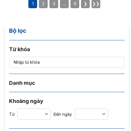
1
2
3
…
9
❯
❯❯
Bộ lọc
Từ khóa
Danh mục
Khoảng ngày
Từ
Đến ngày