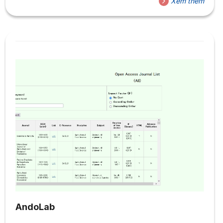
Xem thêm
các cuốn sách đều có khả năng tiếp cận cao và nhiều
cuốn sách bao gồm các hoạt động học tập...
AndoLab