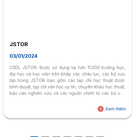
JSTOR
03/01/2024
CSDL JSTOR: Được sử dụng tại hơn 11.000 trường học,
đại học và học viện trên khắp các châu lục, các bộ sưu
tập trong JSTOR bao gồm các tạp chí học thuật được
bình duyệt, tạp chí văn học uy tín, chuyên khảo học thuật,
báo cáo nghiên cứu và các nguồn chính từ các bộ sưu
tập và lưu trữ đặc biệt của thư viện. JSTOR cung cấp
quyền truy cập vào hơn 12 triệu bài báo, sách và các
Xem thêm
nguồn chính trên hơn 2000 tạp chí học thuật trong 75 lĩnh
vực. luôn có sẵn để xem...