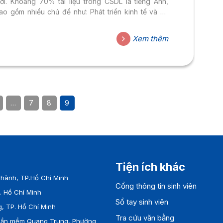
ới. Khoảng 70% tài liệu trong CSDL là tiếng Anh,
ao gồm nhiều chủ đề như: Phát triển kinh tế và xã
ội, Môi trường và biến đổi khí hậu, Nhân sự và các
ấn đề đô thị, Thương mại và Tài chính Quốc tế, Tài
Xem thêm
guyên, Nước và Năng lượng, Luật pháp và Luật
háp Quốc tế, Sức khỏe cộng đồng,… Tất cả các tài
ệu có thể...
…
7
8
9
Tiện ích khác
Cổng thông tin sinh viên
Sổ tay sinh viên
hành, TP.Hồ Chí Minh
Tra cứu văn bằng