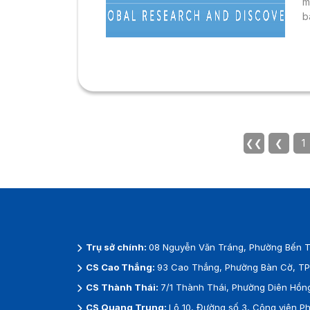
m
b
h
v
n
p
li
❮❮
❮
1
Trụ sở chính:
08 Nguyễn Văn Tráng, Phường Bến T