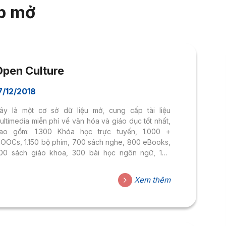
ập mở
Open Culture
7/12/2018
ây là một cơ sở dữ liệu mở, cung cấp tài liệu
ultimedia miễn phí về văn hóa và giáo dục tốt nhất,
ao gồm: 1.300 Khóa học trực tuyến, 1.000 +
OOCs, 1.150 bộ phim, 700 sách nghe, 800 eBooks,
00 sách giáo khoa, 300 bài học ngôn ngữ, 150
khóa kinh doanh. Link truy cập:
ttps://www.openculture.com/ Hướng dẫn tìm kiếm
Xem thêm
rên Open Culture: – Tìm kiếm nhanh: Nhập tên bài
áo, tên tác giả hoặc chủ đề/từ khóa cần tìm vào ô
ìm kiếm. Sau đó, chọn lĩnh vực cần tìm và click
earch để tiến hành tìm...