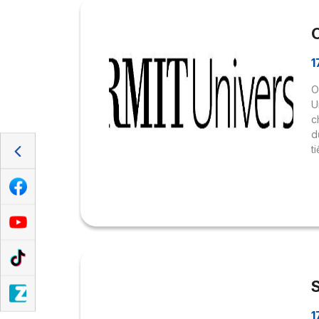
1
O
U
c
d
t
g
N
R
1