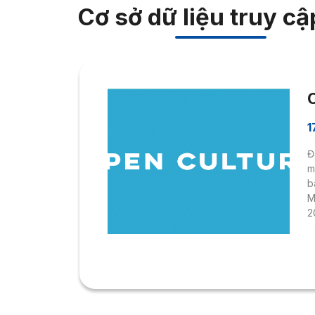
Cơ sở dữ liệu truy c
1
Đ
m
b
M
2
h
t
b
t
S