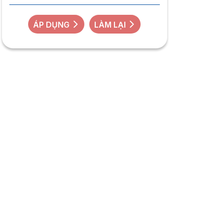
ÁP DỤNG
LÀM LẠI