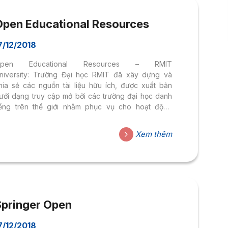
Open Educational Resources
7/12/2018
pen Educational Resources – RMIT
niversity: Trường Đại học RMIT đã xây dựng và
hia sẻ các nguồn tài liệu hữu ích, được xuất bản
ưới dạng truy cập mở bởi các trường đại học danh
iếng trên thế giới nhằm phục vụ cho hoạt động
iảng dạy và học tập tại các trường đại học ở Việt
am. Link truy cập: Open Educational Resources –
Xem thêm
MIT University
Springer Open
7/12/2018