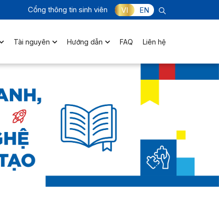
Cổng thông tin sinh viên
VI
EN
Tài nguyên
Hướng dẫn
FAQ
Liên hệ