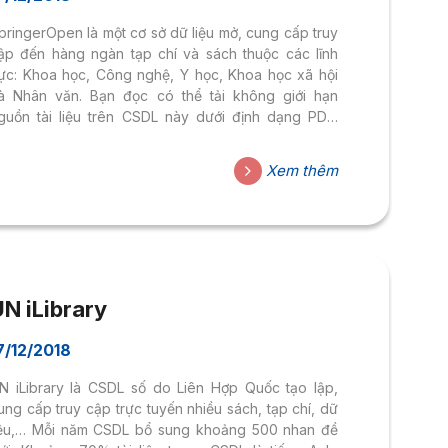
pringerOpen là một cơ sở dữ liệu mở, cung cấp truy
ập đến hàng ngàn tạp chí và sách thuộc các lĩnh
ực: Khoa học, Công nghệ, Y học, Khoa học xã hội
à Nhân văn. Bạn đọc có thể tải không giới hạn
guồn tài liệu trên CSDL này dưới định dạng PDF.
ink truy cập: https://www.springeropen.com/ Hướng
ẫn tìm kiếm: – Tìm kiếm nhanh: Nhập tên bài báo,
Xem thêm
ên tác giả hoặc chủ đề/từ khóa cần tìmvào ô tìm
iếm. Sau đó, chọn lĩnh vực cần tìm và click Search
ể tiến hành tìmkiếm.– Tìm kiếm theo chủ đề: Chọn...
N iLibrary
7/12/2018
N iLibrary là CSDL số do Liên Hợp Quốc tạo lập,
ung cấp truy cập trực tuyến nhiều sách, tạp chí, dữ
iệu,… Mỗi năm CSDL bổ sung khoảng 500 nhan đề