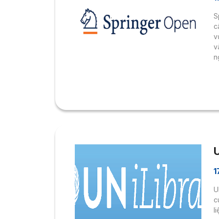
S
c
v
v
n
L
d
t
k
đ
U
1
U
c
l