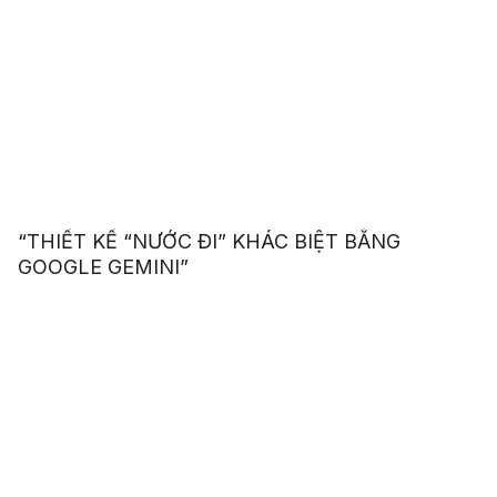
“THIẾT KẾ “NƯỚC ĐI” KHÁC BIỆT BẰNG
GOOGLE GEMINI”