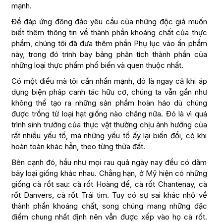
mạnh.
Để đáp ứng đông đảo yêu cầu của những độc giả muốn
biết thêm thông tin về thành phần khoáng chất của thực
phẩm, chúng tôi đã đưa thêm phần Phụ lục vào ấn phẩm
này, trong đó trình bày bảng phân tích thành phần của
những loại thực phẩm phổ biến và quen thuộc nhất.
Có một điều mà tôi cần nhấn mạnh, đó là ngay cả khi áp
dụng biện pháp canh tác hữu cơ, chúng ta vẫn gần như
không thể tạo ra những sản phẩm hoàn hảo dù chúng
được trồng từ loại hạt giống nào chăng nữa. Đó là vì quá
trình sinh trưởng của thực vật thường chịu ảnh hưởng của
rất nhiều yếu tố, mà những yếu tố ấy lại biến đổi, có khi
hoàn toàn khác hẳn, theo từng thửa đất.
Bên cạnh đó, hầu như mọi rau quả ngày nay đều có dăm
bảy loại giống khác nhau. Chẳng hạn, ở Mỹ hiện có những
giống cà rốt sau: cà rốt Hoàng đế, cà rốt Chantenay, cà
rốt Danvers, cà rốt Trái tim. Tuy có sự sai khác nhỏ về
thành phần khoáng chất, song chúng mang những đặc
điểm chung nhất định nên vẫn được xếp vào họ cà rốt.