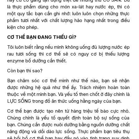
là thực phẩm dùng cho món xa-lát hay nước ép, thì có
một quy tắc bạn cần ghi nhớ: luôn luôn chọn những thực
phẩm tươi nhất với chất lượng hảo hạng nhất trong điều
kiện cho phép.
CƠ THỂ BẠN ĐANG THIẾU GÌ?
Tôi luôn biết rằng nếu mình không uống đủ lượng nước ép
rau tươi sống thì cơ thể sẽ có nguy cơ bị thiếu lượng
enzyme bổ dưỡng cần thiết.
Còn bạn thì sao?
Bạn chăm sóc cơ thể mình như thế nào, bạn sẽ nhận
được những hệ quả như thế ấy. Trách nhiệm hoàn toàn
thuộc về một mình bạn. Và yếu tố then chốt ở đây chính là
LỰC SỐNG trong đồ ăn thức uống hằng ngày của bạn.
Cơ thể bạn được tạo nên từ hàng triệu tế bào cực nhỏ.
Chúng chính là yếu tố quyết định toàn bộ sự sống của
bạn. Chúng cần được nuôi dưỡng bằng nguồn dưỡng chất
năng động và dồi dào lực sống. Thực phẩm bạn tiêu thụ
sẽ bồi bổ cơ thể bạn hay đẩy nó vào tình trạng suy dinh