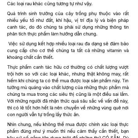
Các loại rau khác cũng tương tự như vậy.
Quá trình sinh trưởng của cây trồng phụ thuộc vào rất
nhiều yếu tố như đất, khí hậu, vị trí địa lý và biện pháp
canh tác, do đó chúng ta phải sử dụng những thông tin
phân tích thực phẩm làm hướng dẫn chung.
Việc sử dụng kết hợp nhiều loại rau đa dạng sẽ đảm bảo
cung cấp cho cơ thể chúng ta tất cả những vitamin và
khoáng chất cần thiết.
Thực phẩm canh tác hữu cơ thường có chất lượng vượt
trội hơn so với các loại khác, nhưng thật không may, rất
hiếm khi chúng ta có thể mua được loại sản phẩm này. Tin
tưởng mù quáng vào chất lượng của những thực phẩm mà
chúng ta mua trong các siêu thị cũng là một điều sai lầm.
Với những người đã nhận thức quá sâu sắc về vấn đề này,
thì có lẽ tốt hơn hết là nên chuyển về những vùng quê nơi
con người vẫn tự trồng lấy thức ăn.
Nhìn chung, nếu không thể mua được chính xác loại thực
phẩm đúng như ý muốn thì nếu cảm thấy cần thiết, bạn
hãy cứ cố gắng tận dụng triệt để những thứ CÓ SẴN. Dù