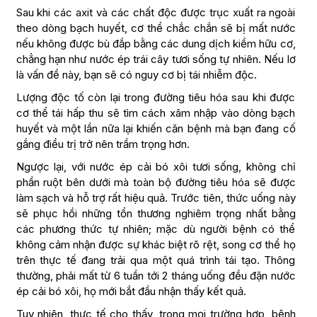
Sau khi các axit và các chất độc được trục xuất ra ngoài
theo dòng bạch huyết, cơ thể chắc chắn sẽ bị mất nước
nếu không được bù đắp bằng các dung dịch kiềm hữu cơ,
chẳng hạn như nước ép trái cây tươi sống tự nhiên. Nếu lơ
là vấn đề này, bạn sẽ có nguy cơ bị tái nhiễm độc.
Lượng độc tố còn lại trong đường tiêu hóa sau khi được
cơ thể tái hấp thu sẽ tìm cách xâm nhập vào dòng bạch
huyết và một lần nữa lại khiến căn bệnh mà bạn đang cố
gắng điều trị trở nên trầm trọng hơn.
Ngược lại, với nước ép cải bó xôi tươi sống, không chỉ
phần ruột bên dưới mà toàn bộ đường tiêu hóa sẽ được
làm sạch và hỗ trợ rất hiệu quả. Trước tiên, thức uống này
sẽ phục hồi những tổn thương nghiêm trọng nhất bằng
các phương thức tự nhiên; mặc dù người bệnh có thể
không cảm nhận được sự khác biệt rõ rệt, song cơ thể họ
trên thực tế đang trải qua một quá trình tái tạo. Thông
thường, phải mất từ 6 tuần tới 2 tháng uống đều đặn nước
ép cải bó xôi, họ mới bắt đầu nhận thấy kết quả.
Tuy nhiên, thực tế cho thấy, trong mọi trường hợp, bệnh