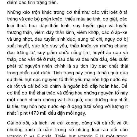
điểm các tình trạng trên.
Những xáo trộn khác trong cơ thể như các vết loét ở tá
tràng và các bộ phận khác, thiếu máu ác tính, co giật, các
loại thoái hóa dây thần kinh, suy tuyến giáp và tuyến
thượng thận, viêm dây thần kinh, viêm khớp, các ổ áp-xe
và ung nhọt, đau tuyến sinh dục, sưng tứ chi, nguy cơ bị
xuất huyết, sức lực suy yếu, thấp khớp và những chứng
đau tương tự, suy giảm chức năng tim, huyết áp cao và
thấp, các vấn đề ở mắt, đau đầu và đau nửa đầu, đều xuất
phát từ nguyên nhân chính là sự tích lũy các chất thải
trong phần ruột dưới. Tình trạng này cũng là hậu quả của
sự thiếu hụt các nguyên tố thiết yếu mà hỗn hợp nước ép
cà rốt và cải bó xôi chính là nguồn bồi đắp hoàn hảo. Để
cơ thể có thể khai thác và đồng hóa những nguyên tố này
một cách nhanh chóng và hiệu quả, con đường duy nhất
là tiêu thụ hỗn hợp nước ép ở dạng tươi sống với lượng ít
nhất 1 pint (473 ml) đều đặn mỗi ngày.
Cải bó xôi, xà lách, và cải xoong, cùng với cà rốt và ớt
chuông xanh là năm trong số những loại rau dồi dào
vitamin C và E nhất. Thiếu hụt vitamin E là một trong