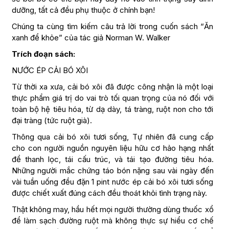
dưỡng, tất cả đều phụ thuộc ở chính bạn!
Chúng ta cùng tìm kiếm câu trả lời trong cuốn sách “Ăn
xanh để khỏe” của tác giả Norman W. Walker
Trích đoạn sách:
NƯỚC ÉP CẢI BÓ XÔI
Từ thời xa xưa, cải bó xôi đã được công nhận là một loại
thực phẩm giá trị do vai trò tối quan trọng của nó đối với
toàn bộ hệ tiêu hóa, từ dạ dày, tá tràng, ruột non cho tới
đại tràng (tức ruột già).
Thông qua cải bó xôi tươi sống, Tự nhiên đã cung cấp
cho con người nguồn nguyên liệu hữu cơ hảo hạng nhất
để thanh lọc, tái cấu trúc, và tái tạo đường tiêu hóa.
Những người mắc chứng táo bón nặng sau vài ngày đến
vài tuần uống đều đặn 1 pint nước ép cải bó xôi tươi sống
được chiết xuất đúng cách đều thoát khỏi tình trạng này.
Thật không may, hầu hết mọi người thường dùng thuốc xổ
để làm sạch đường ruột mà không thực sự hiểu cơ chế