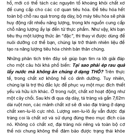
hồ, mới có thể tách các nguyên tố khoáng khỏi chất xơ
để cung cấp cho các cơ quan tiêu hóa. Để tiêu hóa hết
toàn bộ chỗ rau quả trong dạ dày, bộ máy tiêu hóa sẽ phải
huy động rất nhiều năng lượng, trong khi nguồn cung cấp
chỗ năng lượng ấy lại đến từ thực phẩm. Như vậy, khi bạn
tiêu thụ một lượng thức ăn “đặc”, thì thay vì được dùng để
nuôi dưỡng cơ thể bạn, chúng lại trở thành nhiên liệu để
tạo ra năng lượng tiêu hóa chính bản thân chúng.
Những phân tích trên đây sẽ giúp bạn tìm ra lời giải đáp
cho một câu hỏi khá phổ biến:
Tại sao phải ép rau quả
lấy nước mà không ăn chúng ở dạng THÔ?
Trên thực
tế, trong chất xơ không hề có dinh dưỡng. Tuy nhiên,
chúng lại là trợ thủ đắc lực để phục vụ một mục đích thiết
yếu và hữu ích khác. Ở trong ruột, chất xơ hoạt động như
một cây chổi. Sau khi đi qua dạ dày, tá tràng và gần 7,62m
dài ruột non, các mảnh chất xơ sẽ đi vào đại tràng ở dạng
chất xen-lu-lô cực nhỏ. Lượng xen-lu-lô ấy vẫn được đại
tràng coi là chất xơ và sử dụng đúng theo mục đích của
nó. Không có chất xơ, đại tràng nói riêng và toàn bộ cơ
thể nói chung không thể đảm bảo được trạng thái khỏe