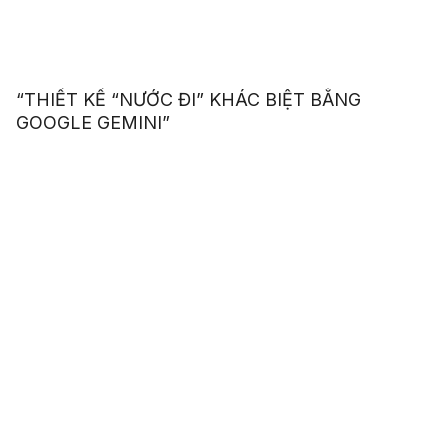
“THIẾT KẾ “NƯỚC ĐI” KHÁC BIỆT BẰNG
GOOGLE GEMINI”