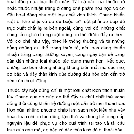
hoạt động của loại thuốc này. Tất cả các loại thuốc xổ
hoặc thuốc nhuận tràng ở dạng chế phẩm hóa học vô cơ
đều hoạt động như một loại chất kích thích. Chúng khiến
ruột bị khó chịu và do đó buộc cơ ruột phải co bóp để
trục xuất chất lạ ra bên ngoài; cùng với đó, những chất
đang tắc nghẽn trong ruột cũng có thể được đẩy ra theo.
Với cơ chế như vậy, theo lẽ thông thường và từ những
bằng chứng cụ thể trong thực tế, nếu bạn dùng thuốc
nhuận tràng càng thường xuyên, càng ngày bạn sẽ càng
cần đến những loại thuốc tác dụng mạnh hơn. Kết cục,
chứng táo bón không những không biến mất mà các mô,
cơ bắp và dây thần kinh của đường tiêu hóa còn dần trở
nên kém hoạt động.
Thuốc tẩy ruột cũng chỉ là một loại chất kích thích thuần
túy. Chúng quả có giúp cơ thể đẩy ra chút chất thải song
đồng thời cũng khiến hệ đường ruột dần trở nên thoái hóa.
Hơn nữa, những phương pháp làm sạch ruột kiểu như vậy
hoàn toàn chỉ có tác dụng tạm thời và không hề cung cấp
nguyên liệu để phục vụ cho quá trình tái tạo và tái cấu
trúc của các mô, cơ bắp và dây thần kinh đã bị thoái hóa.