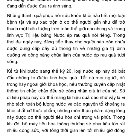
đang dần được đưa ra ánh sáng.
Những thành quả phục hồi sức khỏe khỏi hầu hết mọi loại
bệnh tật và sự xáo trộn ở cơ thể người gần như đã trở
thành một hiện tượng trên toàn thế giới nói chung và trong
lĩnh vực Trị liệu bằng Nước ép rau quả nói riêng. Trong
thời đại ngày nay, đáng tiếc thay cho người nào còn chưa
được cung cấp đầy đủ thông tin về những giá trị dinh
dưỡng và công năng chữa lành của nước ép rau quả tươi
sống.
Kể từ khi bước sang thế kỷ 20, loại nước ép này đã bắt
đầu chứng tỏ được tính hiệu quả. Tất cả mọi người, dù
trong hay ngoài giới khoa học, nếu thường xuyên cập nhật
thông tin chắc chắn đều sẽ công nhận giá trị của nó. Sở
dĩ liệu pháp này có thể mang lại hiệu quả cao như vậy là vì
nhờ tách toàn bộ lượng nước và các nguyên tố khoáng ra
khỏi chất xơ thực phẩm, những món thực phẩm dạng lỏng
này được cơ thể người tiêu hóa chỉ trong vài phút. Trong
khi đó, bộ máy tiêu hóa thông thường sẽ phải tiêu tốn rất
nhiều công sức, với tổng thời gian lên tới nhiều giờ đồng