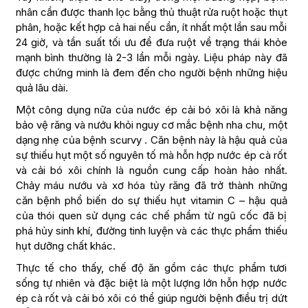
nhân cần được thanh lọc bằng thủ thuật rửa ruột hoặc thụt
phân, hoặc kết hợp cả hai nếu cần, ít nhất một lần sau mỗi
24 giờ, và tần suất tối ưu để đưa ruột về trạng thái khỏe
mạnh bình thường là 2-3 lần mỗi ngày. Liệu pháp này đã
được chứng minh là đem đến cho người bệnh những hiệu
quả lâu dài.
Một công dụng nữa của nước ép cải bó xôi là khả năng
bảo vệ răng và nướu khỏi nguy cơ mắc bệnh nha chu, một
dạng nhẹ của bệnh scurvy . Căn bệnh này là hậu quả của
sự thiếu hụt một số nguyên tố mà hỗn hợp nước ép cà rốt
và cải bó xôi chính là nguồn cung cấp hoàn hảo nhất.
Chảy máu nướu và xơ hóa tủy răng đã trở thành những
căn bệnh phổ biến do sự thiếu hụt vitamin C – hậu quả
của thói quen sử dụng các chế phẩm từ ngũ cốc đã bị
phá hủy sinh khí, đường tinh luyện và các thực phẩm thiếu
hụt dưỡng chất khác.
Thực tế cho thấy, chế độ ăn gồm các thực phẩm tươi
sống tự nhiên và đặc biệt là một lượng lớn hỗn hợp nước
ép cà rốt và cải bó xôi có thể giúp người bệnh điều trị dứt