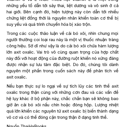
những yếu tố dẫn tới sảy thai, liệt dương và vô sinh ở cả
hai giới. Bên cạnh đó, hiện tượng này còn dẫn tới nhiều
chứng liệt đồng thời là nguyên nhân khiến toàn cơ thể bị
suy yếu và quá trình chuyển hóa bị xáo trộn.
Trong các cuộc thảo luận về cải bó xôi, nhìn chung mọi
người thường coi loại rau này là một vị thuốc nhuận tràng
công hiệu. Sở dĩ như vậy là do cải bó xôi chứa hàm lượng
lớn axit oxalic. Vai trò vô cùng quan trọng của hợp chất
này đối với hoạt động của đường ruột khiến nó xứng đáng
được nhận sự lưu tâm đặc biệt. Do đó, chúng tôi dành
nguyên một phần trong cuốn sách này để phân tích về
axit oxalic.
Nếu bạn thực sự lo ngại về sự tích lũy các tinh thể axit
oxalic trong thận cùng với những cơn đau và các vấn đề
hệ lụy khác ở bộ phận này, chắc chắn bạn sẽ không bao
giờ ăn cải bó xôi nấu chín hoặc đóng hộp. Lượng nhiệt
quá lớn khiến các nguyên tử axit oxalic bị biến thành dạng
vô cơ và có thể đóng cặn trong thận ở dạng tinh thể.
Nguồn ThaiHaBooks