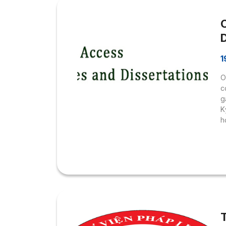
D
1
O
c
g
K
h
k
đ
t
p
T