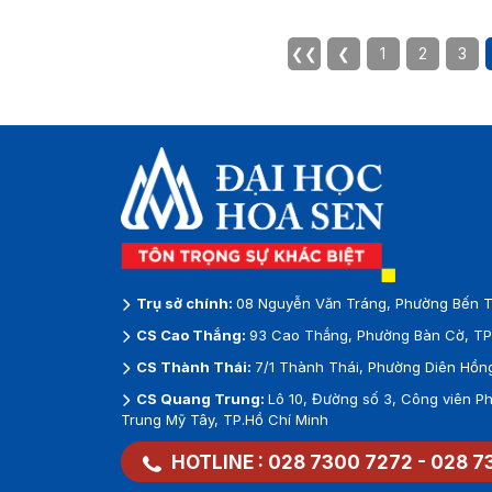
❮❮
❮
1
2
3
Trụ sở chính:
08 Nguyễn Văn Tráng, Phường Bến T
CS Cao Thắng:
93 Cao Thắng, Phường Bàn Cờ, TP.
CS Thành Thái:
7/1 Thành Thái, Phường Diên Hồng
CS Quang Trung:
Lô 10, Đường số 3, Công viên 
Trung Mỹ Tây, TP.Hồ Chí Minh
HOTLINE :
028 7300 7272
-
028 7