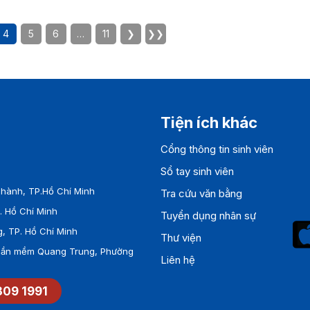
4
5
6
…
11
❯
❯❯
Tiện ích khác
Cổng thông tin sinh viên
Sổ tay sinh viên
hành, TP.Hồ Chí Minh
Tra cứu văn bằng
 Hồ Chí Minh
Tuyển dụng nhân sự
, TP. Hồ Chí Minh
Thư viện
Phần mềm Quang Trung, Phường
Liên hệ
309 1991