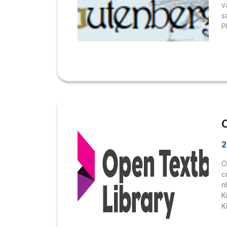
v
s
P
đ
đ
đ
k
2
O
c
n
K
K
h