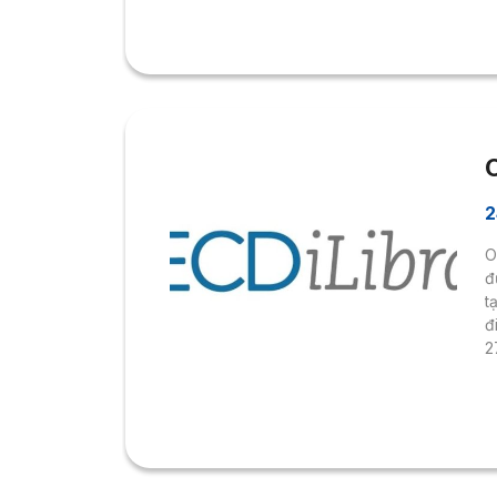
t
c
c
d
n
2
O
đ
t
đ
2
2
n
p