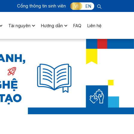
Cổng thông tin sinh viên
VI
EN
Tài nguyên
Hướng dẫn
FAQ
Liên hệ