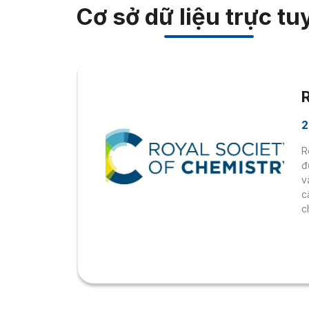
Cơ sở dữ liệu trực tu
R
2
R
đ
v
c
c
l
s
h
t
ki