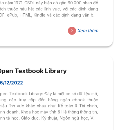
ào năm 1971. CSDL này hiện có gần 60.000 nhan đề
ách thuộc hầu hết các lĩnh vực, với các định dạng
DF, ePub, HTML, Kindle và các định dạng văn bản
ơn giản khác. Điều thú vị nhất là cơ sở dữ liệu này
ược xây dựng để tạo điều kiện tạo và chia sẻ sách
Xem thêm
iện tử trực tuyến miễn phí, vì vậy không cần đăng
ý và không mất phí.
Open Textbook Library
6/12/2022
pen Textbook Library: Đây là một cơ sở dữ liệu mở,
ung cấp truy cập đến hàng ngàn ebook thuộc
hiều lĩnh vực khác nhau như: Kế toán & Tài chính,
inh doanh, Khoa học máy tính & Hệ thống thông tin,
inh tế học, Giáo dục, Kỹ thuật, Ngôn ngữ học, Văn
ọc, Triết học, Khoa học xã hội,… Hầu hết các ebook