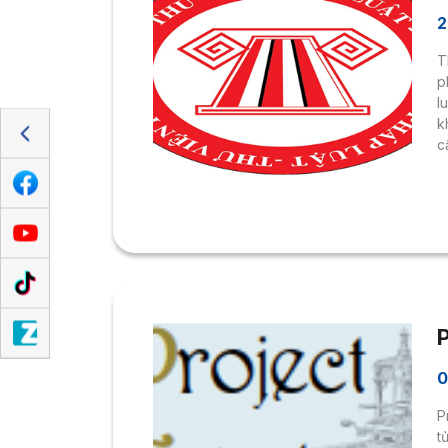
2
T
p
l
k
c
0
P
t