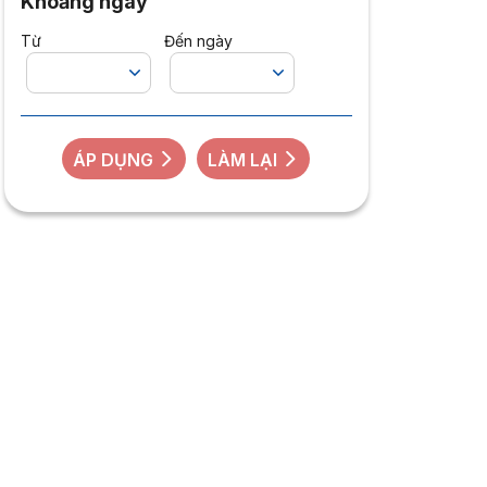
Khoảng ngày
Từ
Đến ngày
ÁP DỤNG
LÀM LẠI