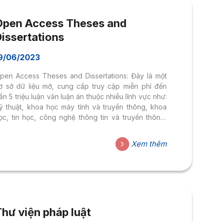
Open Access Theses and
issertations
9/06/2023
pen Access Theses and Dissertations: Đây là một
ơ sở dữ liệu mở, cung cấp truy cập miễn phí đến
ần 5 triệu luận văn luận án thuộc nhiều lĩnh vực như:
ỹ thuật, khoa học máy tính và truyền thông, khoa
ọc, tin học, công nghệ thông tin và truyền thông,
hoa học máy tính, tâm lý học,… của hơn 1.100 trường
ại học, cao đẳng trên thế giới. Các luận văn, luận án
Xem thêm
rên CSDL này có thể đọc trực tuyến hoặc tải miễn
hí về.
hư viện pháp luật