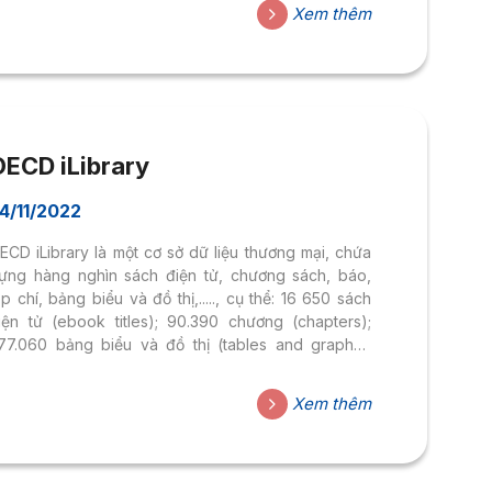
rên CSDL này đều được cấp Giấy phép mở. Bạn đọc
Xem thêm
ó thể đọc trực tuyến hoặc tải tài liệu về không giới
hạn. Link truy
ập: https://open.umn.edu/opentextbooksHướng
ẫn tìm kiếm trên Open textbook library:– Tìm kiếm
hanh: Nhập...
OECD iLibrary
4/11/2022
ECD iLibrary là một cơ sở dữ liệu thương mại, chứa
ựng hàng nghìn sách điện tử, chương sách, báo,
ạp chí, bảng biểu và đồ thị,....., cụ thể: 16 650 sách
iện tử (ebook titles); 90.390 chương (chapters);
77.060 bảng biểu và đồ thị (tables and graphs);
.550 bài báo (articles); 6.390 bản tóm tắt đa ngôn
gữ (multilingual summaries); 7.690 tạp chí (working
Xem thêm
apers);