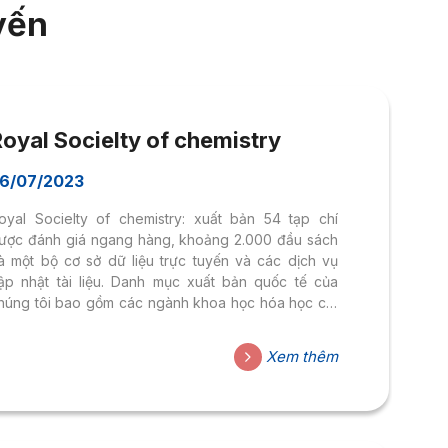
yến
oyal Socielty of chemistry
6/07/2023
oyal Socielty of chemistry: xuất bản 54 tạp chí
ược đánh giá ngang hàng, khoảng 2.000 đầu sách
à một bộ cơ sở dữ liệu trực tuyến và các dịch vụ
ập nhật tài liệu. Danh mục xuất bản quốc tế của
húng tôi bao gồm các ngành khoa học hóa học cốt
õi bao gồm các lĩnh vực liên quan như sinh học, lý
inh, năng lượng và môi trường, kỹ thuật, vật liệu, y
Xem thêm
ọc và vật lý. – Tìm kiếm nhanh: Nhập tên bài báo,
ên tác giả hoặc chủ đề/từ khóa cần tìm vào ô tìm
ếm....