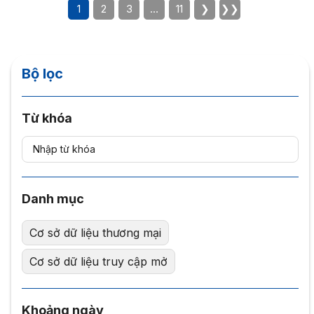
1
2
3
…
11
❯
❯❯
Bộ lọc
Từ khóa
Danh mục
Cơ sở dữ liệu thương mại
Cơ sở dữ liệu truy cập mở
Khoảng ngày