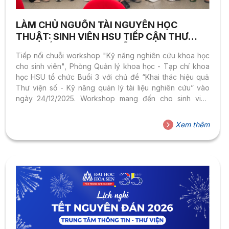
LÀM CHỦ NGUỒN TÀI NGUYÊN HỌC
THUẬT: SINH VIÊN HSU TIẾP CẬN THƯ
VIỆN SỐ VÀ CÔNG CỤ HỖ TRỢ NGHIÊN
Tiếp nối chuỗi workshop "Kỹ năng nghiên cứu khoa học
CỨU HIỆN ĐẠI
cho sinh viên", Phòng Quản lý khoa học - Tạp chí khoa
học HSU tổ chức Buổi 3 với chủ đề “Khai thác hiệu quả
Thư viện số - Kỹ năng quản lý tài liệu nghiên cứu” vào
ngày 24/12/2025. Workshop mang đến cho sinh viên
những kiến thức và kỹ năng thiết thực trong việc tiếp cận,
khai thác và quản lý nguồn tài liệu học thuật phục vụ
Xem thêm
nghiên cứu khoa học