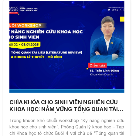
CHÌA KHÓA CHO SINH VIÊN NGHIÊN CỨU
KHOA HỌC: NẮM VỮNG TỔNG QUAN TÀI
LIỆU, TỰ TIN TRIỂN KHAI ĐỀ TÀI
Trong khuôn khổ chuỗi workshop "Kỹ năng nghiên cứu
khoa học cho sinh viên", Phòng Quản lý khoa học – Tạp
chí Khoa học tổ chức Buổi 4 với chủ đề “Tổng quan tài