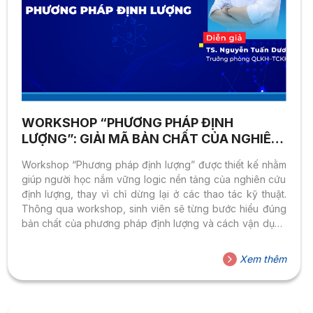
WORKSHOP “PHƯƠNG PHÁP ĐỊNH
LƯỢNG”: GIẢI MÃ BẢN CHẤT CỦA NGHIÊN
CỨU ĐỊNH LƯỢNG CÙNG SINH VIÊN HSU
Workshop “Phương pháp định lượng” được thiết kế nhằm
giúp người học nắm vững logic nền tảng của nghiên cứu
định lượng, thay vì chỉ dừng lại ở các thao tác kỹ thuật.
Thông qua workshop, sinh viên sẽ từng bước hiểu đúng
bản chất của phương pháp định lượng và cách vận dụng
vào đề tài nghiên cứu một cách phù hợp, khả thi.
Xem thêm